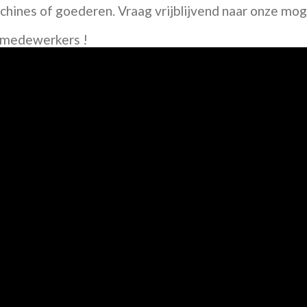
chines of goederen. Vraag vrijblijvend naar onze mog
 medewerkers !