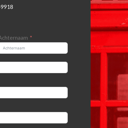
49918
Achternaam