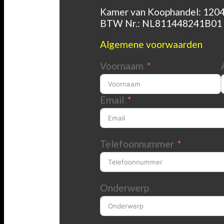
Kamer van Koophandel: 120
BTW Nr.: NL811448241B01
Algemene voorwaarden
Voornaam
Email
Telefoonnummer
Onderwerp